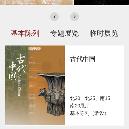
基本陈列
专题展览
临时展览
古代中国
中国古代玉器
历史文化
北20一北25、南15一
南20展厅
基本陈列（常设）
2023/8/18开展
北19展厅