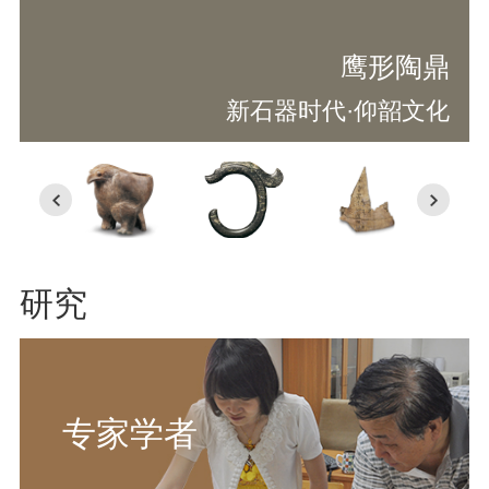
鹰形陶鼎
新石器时代·仰韶文化
研究
专家学者