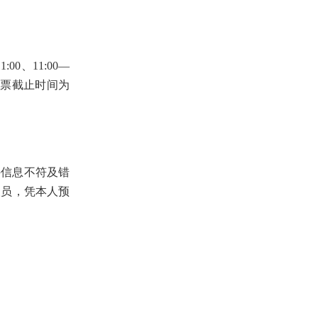
0、11:00—
0，退票截止时间为
件信息不符及错
人员，凭本人预