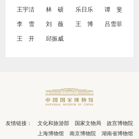
王宇洁
林 硕
乐日乐
谭 斐
李 雪
刘 薇
王 博
吕雪菲
王 开
邱振威
友情链接：
文化和旅游部
国家文物局
故宫博物院
上海博物馆
南京博物院
湖南省博物馆