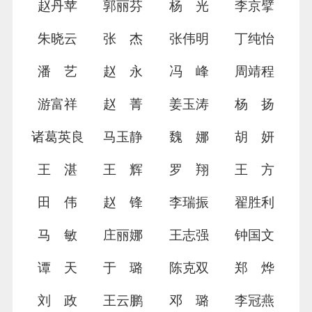
赵丹苹
郭丽芬
杨 光
李京擘
朱晓云
张 杰
张伟明
丁纯怡
潘 艺
赵 永
冯 峰
周靖程
游富祥
赵 菁
姜玉涛
杨 扬
诸葛英良
马玉静
魏 娜
胡 妍
王 湛
王 辉
罗 翔
王 方
田 伟
赵 锋
李瑞振
翟胜利
马 敏
庄丽娜
王志强
钟国文
谭 天
于 璐
陈克双
郑 烨
刘 政
王云鹏
邓 璐
李冠燕