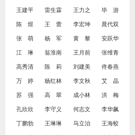
王建平
雷生霖
王力之
毕 游
陈 煜
王 蕾
李宏坤
晁代双
张 萌
杨 军
黄 黎
安跃华
江 琳
翁淮南
王月前
张维青
高秀清
陈 莉
刘建美
佟春燕
万 婷
杨红林
李文秋
艾 晶
苏 强
高 翠
成小林
洪 梅
孔欣欣
李守义
何志文
李华飙
丁鹏勃
王琳琳
马立治
王海蛟