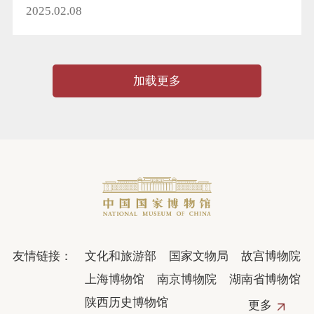
2025.02.08
加载更多
友情链接：
文化和旅游部
国家文物局
故宫博物院
上海博物馆
南京博物院
湖南省博物馆
陕西历史博物馆
更多