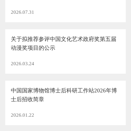
2026.07.31
关于拟推荐参评中国文化艺术政府奖第五届
动漫奖项目的公示
2026.03.24
中国国家博物馆博士后科研工作站2026年博
士后招收简章
2026.01.22