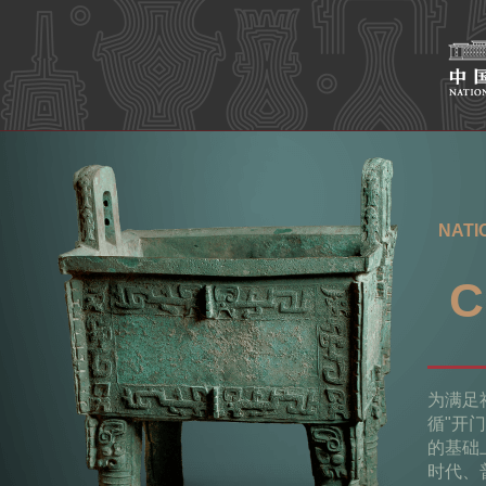
NATI
C
为满足
循"开
的基础
时代、