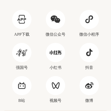
APP下载
微信公众号
微信小程序
强国号
小红书
抖音
B站
视频号
微博