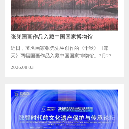
张凭国画作品入藏中国国家博物馆
近日，著名画家张凭先生创作的《千秋》《霜
天》两幅国画作品入藏中国国家博物馆。7月27
日，中国国家博物馆向无偿捐赠画作的张凭先生
2026.08.03
夫人——吴瑛洲女士颁发了收藏证书。