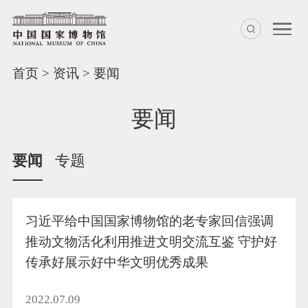
首页
>
资讯
>
要闻
要闻
要闻
专题
习近平给中国国家博物馆的老专家回信强调
推动文物活化利用推进文明交流互鉴 守护好
传承好展示好中华文明优秀成果
2022.07.09