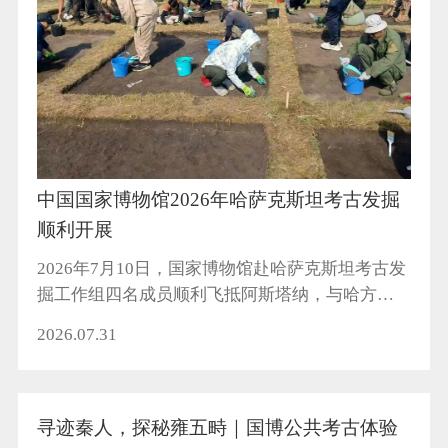
中国国家博物馆2026年哈萨克斯坦考古发掘
顺利开展
2026年7月10日，国家博物馆赴哈萨克斯坦考古发
掘工作组四名成员顺利飞抵阿斯塔纳，与哈方专
家、学生组成联合考古队，在北哈萨克斯坦州科
2026.07.31
克舍套的伊曼套遗址正式启动考古发掘。
寻迹秦人，探秘雍五畤｜国博公共考古体验