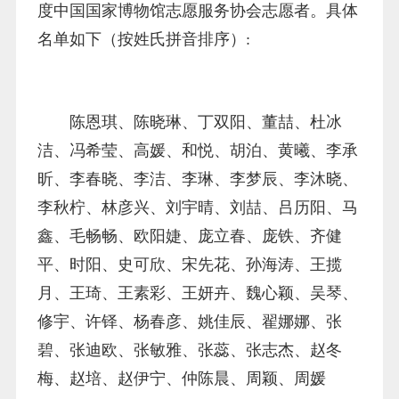
度中国国家博物馆志愿服务协会志愿者。具体
名单如下（按姓氏拼音排序）:
陈恩琪、陈晓琳、丁双阳、董喆、杜冰
洁、冯希莹、高媛、和悦、胡泊、黄曦、李承
昕、李春晓、李洁、李琳、李梦辰、李沐晓、
李秋柠、林彦兴、刘宇晴、刘喆、吕历阳、马
鑫、毛畅畅、欧阳婕、庞立春、庞铁、齐健
平、时阳、史可欣、宋先花、孙海涛、王揽
月、王琦、王素彩、王妍卉、魏心颖、吴琴、
修宇、许铎、杨春彦、姚佳辰、翟娜娜、张
碧、张迪欧、张敏雅、张蕊、张志杰、赵冬
梅、赵培、赵伊宁、仲陈晨、周颖、周媛