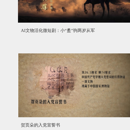
AI文物活化微短剧：小“盠”驹两岁从军
贺页朵的入党宣誓书