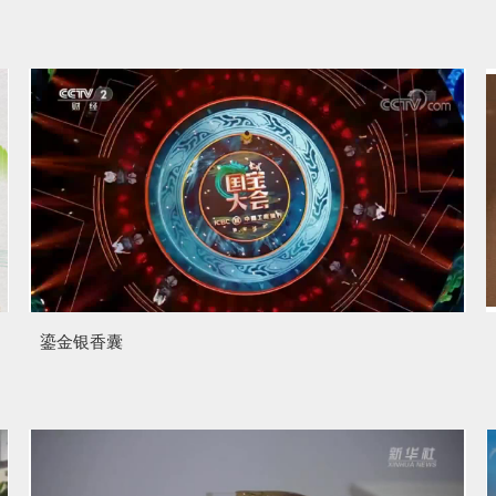
鎏金银香囊