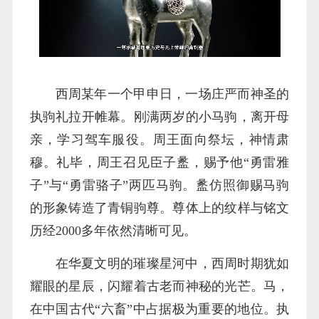
西周某年一个甲申日，一场庄严而神圣的
执驹礼拉开帷幕。刚满两岁的小马驹，离开母
亲，学习驾车服役。周王面向祭坛，神情肃
穆。礼毕，周王召见臣子盠，赐予他“勇雷雅
子”与“勇雷骆子”两匹马驹。盠仿照御赐马驹
的形象铸造了青铜驹尊。尊体上的纹样与铭文
历经2000多年依然清晰可见。
在华夏文明的璀璨星河中，西周时期犹如
耀眼的星辰，闪耀着古老而神秘的光芒。马，
在中国古代“六畜”中占据极为重要的地位。执