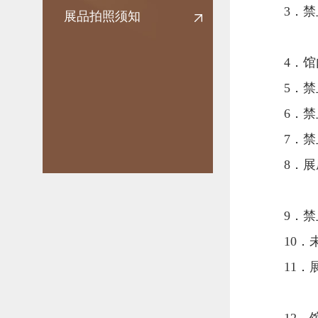
3．
展品拍照须知
4．
5．
6．
7．
8．
9．
10
11