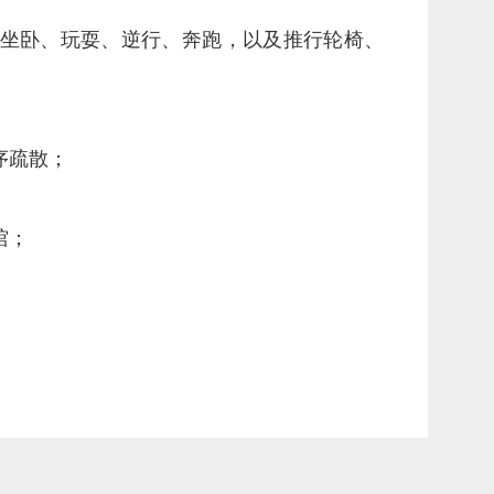
上坐卧、玩耍、逆行、奔跑，以及推行轮椅、
序疏散；
馆；