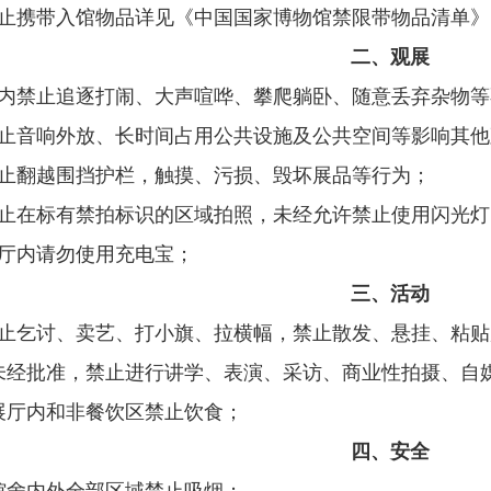
禁止携带入馆物品详见《中国国家博物馆禁限带物品清单
二、观展
馆内禁止追逐打闹、大声喧哗、攀爬躺卧、随意丢弃杂物
禁止音响外放、长时间占用公共设施及公共空间等影响其
禁止翻越围挡护栏，触摸、污损、毁坏展品等行为；
禁止在标有禁拍标识的区域拍照，未经允许禁止使用闪光
展厅内请勿使用充电宝；
三、活动
禁止乞讨、卖艺、打小旗、拉横幅，禁止散发、悬挂、粘
．未经批准，禁止进行讲学、表演、采访、商业性拍摄、自
．展厅内和非餐饮区禁止饮食；
四、安全