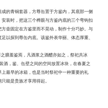
组成的青铜套器，方尊缶置于方鉴内，其底部一侧
，安装时，把这三个榫眼与方鉴内底的三个弯钩扣
把方壶固定在方鉴里而不晃动，制作十分巧妙。与
度足以探到尊缶内底。该鉴外表华丽、体态厚重、
饔之膳羞鉴焉，凡酒浆之酒醴亦如之，祭祀共冰
内装酒，鉴、缶壁之间的空间放置冰块，在春夏之
界上最早的冰箱，也是当时祭祀中一种重要的礼
期只能是贵族才享用得起。