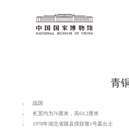
青
战国
长宽均为76厘米，高63.2厘米
1978年湖北省随县擂鼓墩1号墓出土