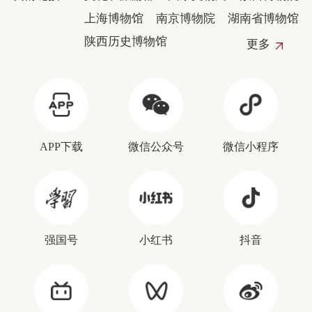
上海博物馆
南京博物院
湖南省博物馆
陕西历史博物馆
更多
APP下载
微信公众号
微信小程序
强国号
小红书
抖音