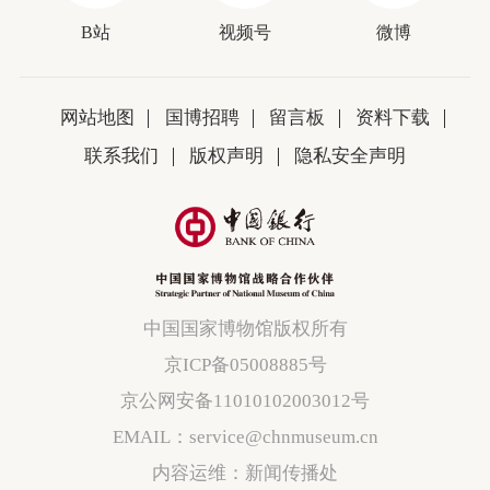
B站
视频号
微博
网站地图
国博招聘
留言板
资料下载
联系我们
版权声明
隐私安全声明
中国国家博物馆版权所有
京ICP备05008885号
京公网安备11010102003012号
EMAIL：service@chnmuseum.cn
内容运维：新闻传播处