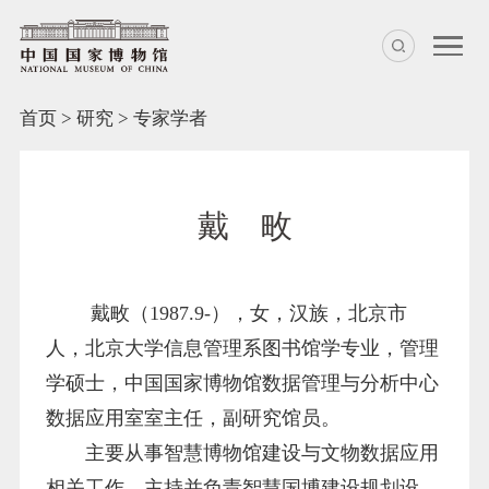
首页
>
研究
>
专家学者
戴 畋
戴畋（1987.9-），女，汉族，北京市
人，北京大学信息管理系图书馆学专业，管理
学硕士，中国国家博物馆数据管理与分析中心
数据应用室室主任，副研究馆员。
主要从事智慧博物馆建设与文物数据应用
相关工作。主持并负责智慧国博建设规划设