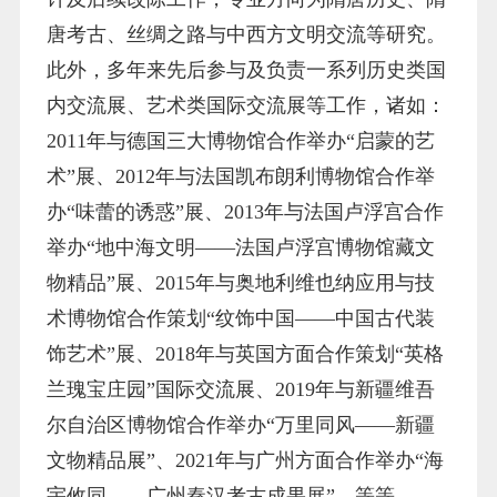
唐考古、丝绸之路与中西方文明交流等研究。
此外，多年来先后参与及负责一系列历史类国
内交流展、艺术类国际交流展等工作，诸如：
2
011
年与德国三大博物馆合作举办“启蒙的艺
术”展、2
012
年与法国凯布朗利博物馆合作举
办“味蕾的诱惑”展、2
013
年与法国卢浮宫合作
举办“地中海文明——法国卢浮宫博物馆藏文
物精品”展、2
015
年与奥地利维也纳应用与技
术博物馆合作策划“纹饰中国——中国古代装
饰艺术”展、2
018
年与英国方面合作策划“英格
兰瑰宝庄园”国际交流展、2
019
年与新疆维吾
尔自治区博物馆合作举办
“万里同风——新疆
文物精品展”
、2
021
年与广州方面合作举办“海
宇攸同——广州秦汉考古成果展”，等等。