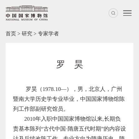
首页
>
研究
>
专家学者
罗 昊
罗昊（1
978.10
—），男，北京人，广州
暨南大学历史学专业毕业，中国国家博物馆陈
列工作部副研究馆员。
2010年入职中国国家博物馆以来,长期负
责
基本陈列
“古代中国·
隋唐五代
时期”
的内容设
计及后续改陈工作
，
专业方向为隋唐历史、隋