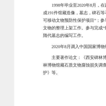
1998年毕业至2020年
成
191件馆藏造像，墓志，碑石
可移动文物预防性保护项目
”；参
文物的整理上架工作。
参与
完成“
隋代墓志的编写工作。
2020年8月调入中国国家博
主要著作论文：
《西安碑林
林博物馆藏石质文物腐蚀损失调
护》等。