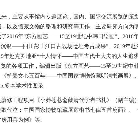
馆以来，主要从事馆内专题展览，国内、国际交流展览的策
撰，以及馆藏文物的整理和研究等工作，主要研究方向为
2016年“东方画艺——15至19世纪中韩日绘画”、201
江口沉银——四川彭山江口古战场遗址考古成果”、2019年
19年赴克罗地亚“士人情怀——中国古代士大夫的人生追求
展览的各项工作，编辑出版《东方画艺——15至19世纪
五百年——中国国家博物馆藏明清书画展》、Ancient Chines
tual World多本学术性图录。
史纂修工程项目《小莽苍苍斋藏清代学者书札》（副主编
短歌代泣：中国国家博物馆藏屠寄楷书七律五首扇面》、
文房用具为例》等。