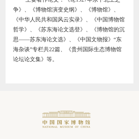
争》、《博物馆演变史纲》、《博物馆》、
《中华人民共和国风云实录》、《中国博物馆
哲学》、《苏东海论文选登》、《博物馆的沉
思——苏东海论文选》、《中国文物报》“东
海杂谈”专栏共22篇、《贵州国际生态博物馆
论坛论文集》等。