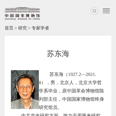
首页
>
研究
>
专家学者
苏东海
苏东海（1927.2—2021.
8），男，北京人，北京大学哲
学系毕业，原中国革命博物馆陈
列部主任，中国国家博物馆终身
研究馆员。
中共党史研究方面，致力于周恩来研究