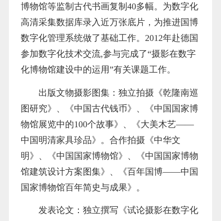
博物馆等监制古代书画复制40多幅。为数字化
高清采集数据库录入近万张底片，为推进国博
数字化管理系统做了基础工作。2012年赴德国
参加数字化技术交流,参与完成了“摄影在数字
化博物馆建设中的运用”有关课题工作。
出版文物摄影图集：独立拍摄《乾隆南巡
图研究》、《中国古代钱币》、《中国国家博
物馆展览中的100个故事》、《大美木艺——
中国明清家具珍品》。合作拍摄《中华文
明》、《中国国家博物馆》、《中国国家博物
馆建筑设计方案图集》、《百年国博——中国
国家博物馆百年简史与成果》。
发表论文：独立撰写《试论摄影在数字化