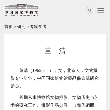
首页
>
研究
>
专家学者
董 清
董清（1965.5—），女，北京人，文物摄
影专业毕业，中国国家博物馆藏品保管部研究
馆员。
长期从事博物馆文物摄影、文物历史与艺
术的研究工作。摄影作品参展：《商代铜面