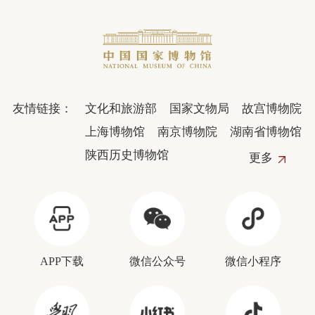
友情链接：
文化和旅游部
国家文物局
故宫博物院
上海博物馆
南京博物院
湖南省博物馆
陕西历史博物馆
更多
APP下载
微信公众号
微信小程序