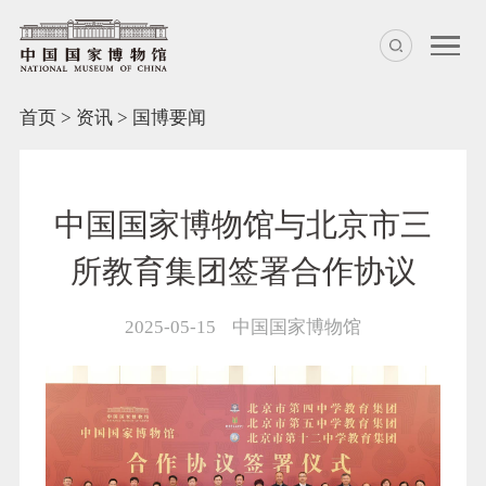
首页
>
资讯
>
国博要闻
中国国家博物馆与北京市三
所教育集团签署合作协议
2025-05-15
中国国家博物馆