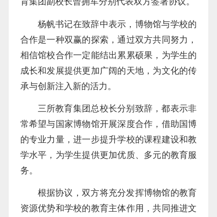
育集团副校长曾拥军分别代表双方签署协议。
杨帆书记在致辞中表示，博物馆与学校的
合作是一种双赢的探索，通过双方共同努力，
相信馆校合作一定能结出累累硕果，为学生的
成长和发展提供更加广阔的天地，为文化的传
承与创新注入新的活力。
三所教育集团总校长分别致辞，都表示非
常希望与国家博物馆开展深度合作，借助国博
的专业力量，进一步提升学校的课程建设和教
学水平，为学生提供更加优质、多元的教育服
务。
根据协议，双方将充分发挥博物馆的教育
资源优势和学校的教育主体作用，共同推进文