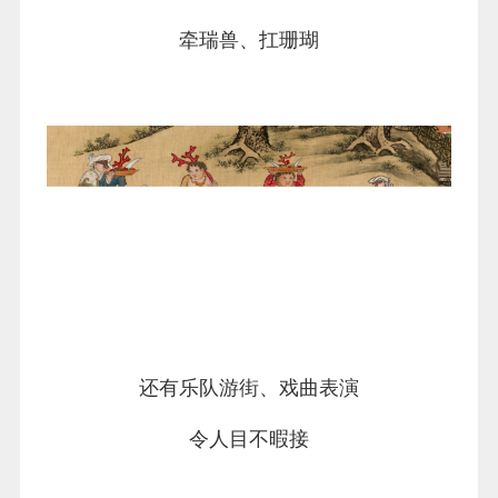
牵瑞兽、扛珊瑚
还有乐队游街、戏曲表演
令人目不暇接