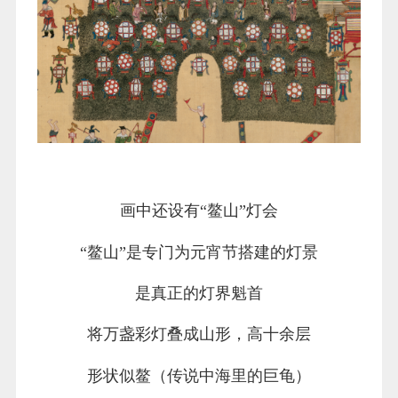
画中还设有“鳌山”灯会
“鳌山”是专门为元宵节搭建的灯景
是真正的灯界魁首
将万盏彩灯叠成山形，高十余层
形状似鳌（传说中海里的巨龟）