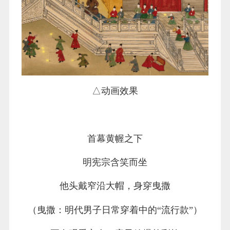
△动画效果
首幕黄幄之下
明宪宗含笑而坐
他头戴窄沿大帽，身穿曳撒
（曳撒：明代男子日常穿着中的“流行款”）