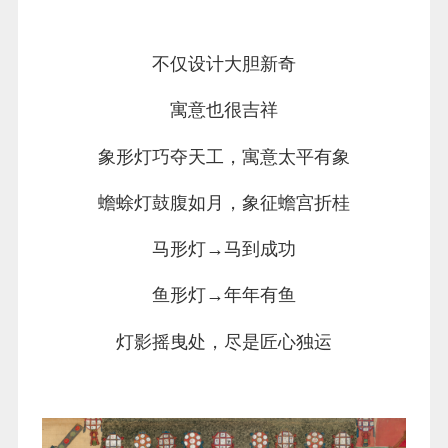
不仅设计大胆新奇
寓意也很吉祥
象形灯巧夺天工，寓意太平有象
蟾蜍灯鼓腹如月，象征蟾宫折桂
马形灯→马到成功
鱼形灯→年年有鱼
灯影摇曳处，尽是匠心独运