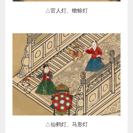
△官人灯、蟾蜍灯
△仙鹤灯、马形灯