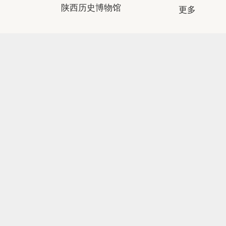
友情链接：
文化和旅游部
国家文物局
故宫博物院
上海博物馆
南京博物院
湖南省博物馆
陕西历史博物馆
更多
APP下载
微信公众号
微信小程序