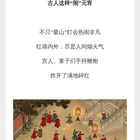
古人这样“闹”元宵
不只“鳌山”灯会热闹非凡
红墙内外，尽是人间烟火气
宫人、童子们手持鞭炮
炸开了满地碎红