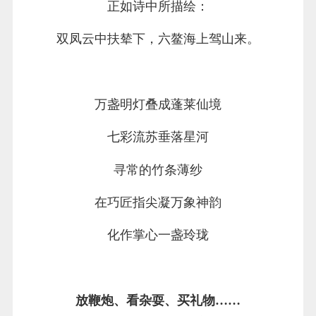
正如诗中所描绘：
双凤云中扶辇下，六鳌海上驾山来。
万盏明灯叠成蓬莱仙境
七彩流苏垂落星河
寻常的竹条薄纱
在巧匠指尖凝万象神韵
化作掌心一盏玲珑
放鞭炮、看杂耍、买礼物……