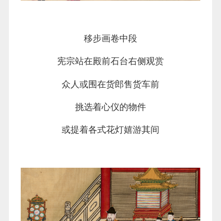
移步画卷中段
宪宗站在殿前石台右侧观赏
众人或围在货郎售货车前
挑选着心仪的物件
或提着各式花灯嬉游其间