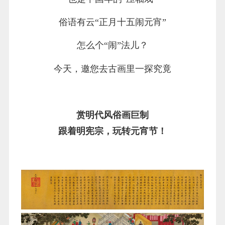
俗语有云“正月十五闹元宵”
怎么个“闹”法儿？
今天，邀您去古画里一探究竟
赏明代风俗画巨制
跟着明宪宗，玩转元宵节！