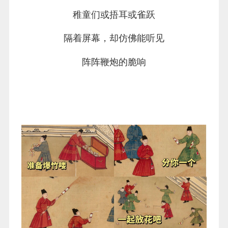
稚童们或捂耳或雀跃
隔着屏幕，却仿佛能听见
阵阵鞭炮的脆响