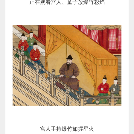
正在观看宫人、童子放爆竹彩焰
宫人手持爆竹如握星火