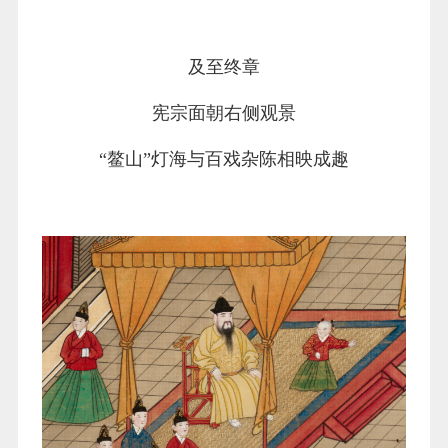
及至终章
宪宗面朝右侧观景
“鳌山”灯海与百戏杂陈相映成趣