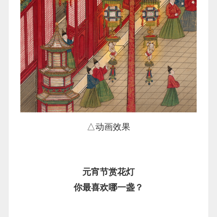
△动画效果
元宵节赏花灯
你最喜欢哪一盏？