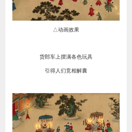
△动画效果
货郎车上摆满各色玩具
引得人们竞相解囊