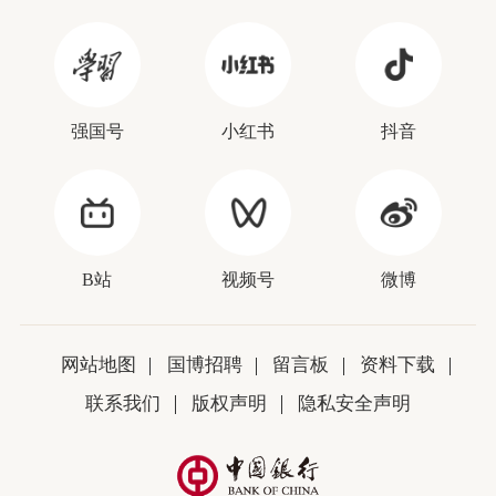
强国号
小红书
抖音
B站
视频号
微博
网站地图
国博招聘
留言板
资料下载
联系我们
版权声明
隐私安全声明