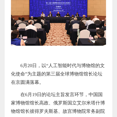
6月20日，以“人工智能时代与博物馆的文
化使命”为主题的第三届全球博物馆馆长论坛
在京圆满落幕。
在6月19日的论坛主旨发言环节，中国国
家博物馆馆长高政、俄罗斯国立艾尔米塔什博
物馆馆长彼得罗夫斯基、故宫博物院常务副院