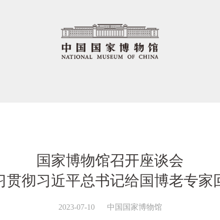
国家博物馆召开座谈会
习贯彻习近平总书记给国博老专家
2023-07-10
中国国家博物馆