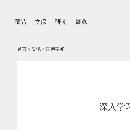
藏品
文保
研究
展览
首页
>
资讯
>
国博要闻
深入学