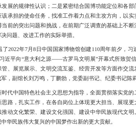
承发展的规律性认识；二是紧密结合国博功能定位和各部
应该承担的使命任务，找准工作着力点和主攻方向，以实
博当前的突出问题和挑战，在前期广泛调查的基础上不断
解决问题、改进工作的实际举措。
了2022年7月8日中国国家博物馆创建110周年前夕，
主席习近平向“意大利之源——古罗马文明展”开幕式所致
保管、展览展示、文明交流互鉴、经营开发等方面作交流
成军，副馆长刘万鸣，丁鹏勃，党委副书记、纪委书记陈
新时代中国特色社会主义思想为指导，全面贯彻落实党的
新思路，扎实工作，在各自岗位上体现更大担当、展现更
续推动文化繁荣、建设文化强国、建设中华民族现代文明
现中华民族伟大复兴的中国梦作出新的更大贡献。