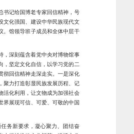
总书记给国博老专家回信精神，号
设文化强国、建设中华民族现代文
议。馆领导班子成员和全体中层干
持，深刻蕴含着党中央对博物馆事
向，坚定文化自信，以学习党的二
贯彻回信精神走深走实。一是深化
，聚力打造彰显民族发展历程、记
物活化利用，让文物成为加强社会
世界展现可信、可爱、可敬的中国
新任务新要求，凝心聚力、团结奋