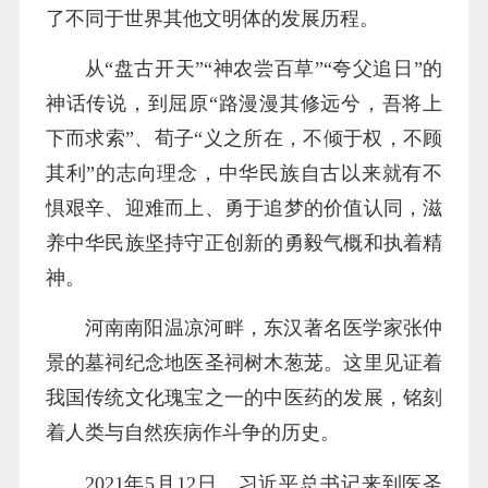
了不同于世界其他文明体的发展历程。
从“盘古开天”“神农尝百草”“夸父追日”的
神话传说，到屈原“路漫漫其修远兮，吾将上
下而求索”、荀子“义之所在，不倾于权，不顾
其利”的志向理念，中华民族自古以来就有不
惧艰辛、迎难而上、勇于追梦的价值认同，滋
养中华民族坚持守正创新的勇毅气概和执着精
神。
河南南阳温凉河畔，东汉著名医学家张仲
景的墓祠纪念地医圣祠树木葱茏。这里见证着
我国传统文化瑰宝之一的中医药的发展，铭刻
着人类与自然疾病作斗争的历史。
2021年5月12日，习近平总书记来到医圣