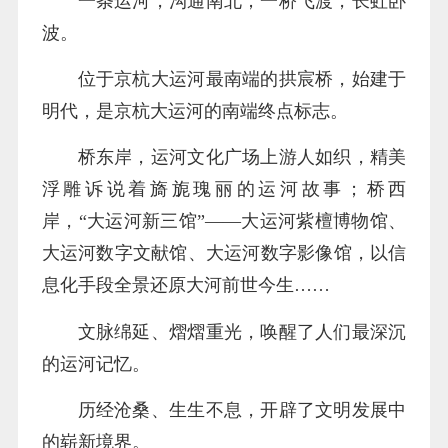
一条运河，沟通南北；一桥飞渡，长虹卧
波。
位于京杭大运河最南端的拱宸桥，始建于
明代，是京杭大运河的南端终点标志。
桥东岸，运河文化广场上游人如织，精美
浮雕诉说着旖旎瑰丽的运河故事；桥西
岸，“大运河新三馆”——大运河紫檀博物馆、
大运河数字文献馆、大运河数字影像馆，以信
息化手段全景还原大河前世今生……
文脉绵延、熠熠重光，唤醒了人们最深沉
的运河记忆。
历经沧桑、生生不息，开辟了文明发展中
的崭新境界。