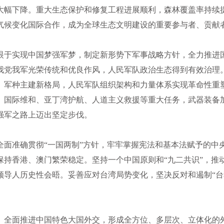
大幅下降。重大生态保护和修复工程进展顺利，森林覆盖率持续
气候变化国际合作，成为全球生态文明建设的重要参与者、贡献
眼于实现中国梦强军梦，制定新形势下军事战略方针，全力推进
我党我军光荣传统和优良作风，人民军队政治生态得到有效治理
、军种主建新格局，人民军队组织架构和力量体系实现革命性重
、国际维和、亚丁湾护航、人道主义救援等重大任务，武器装备
强军之路上迈出坚定步伐。
全面准确贯彻“一国两制”方针，牢牢掌握宪法和基本法赋予的中
保持香港、澳门繁荣稳定。坚持一个中国原则和“九二共识”，推
领导人历史性会晤。妥善应对台湾局势变化，坚决反对和遏制“台
。全面推进中国特色大国外交，形成全方位、多层次、立体化的