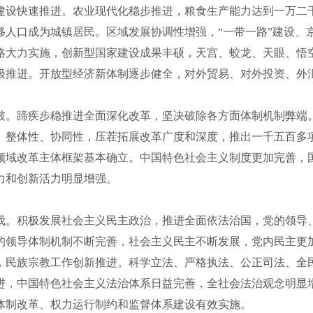
建设快速推进。农业现代化稳步推进，粮食生产能力达到一万二
移人口成为城镇居民。区域发展协调性增强，“一带一路”建设、
略大力实施，创新型国家建设成果丰硕，天宫、蛟龙、天眼、悟
极推进。开放型经济新体制逐步健全，对外贸易、对外投资、外
破。蹄疾步稳推进全面深化改革，坚决破除各方面体制机制弊端
、整体性、协同性，压茬拓展改革广度和深度，推出一千五百多
领域改革主体框架基本确立。中国特色社会主义制度更加完善，
力和创新活力明显增强。
伐。积极发展社会主义民主政治，推进全面依法治国，党的领导
的领导体制机制不断完善，社会主义民主不断发展，党内民主更
，民族宗教工作创新推进。科学立法、严格执法、公正司法、全
进，中国特色社会主义法治体系日益完善，全社会法治观念明显
体制改革、权力运行制约和监督体系建设有效实施。