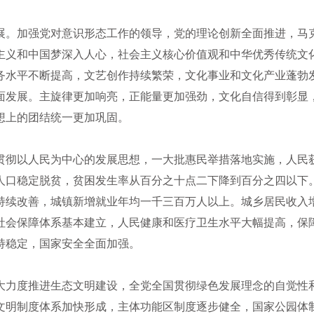
展。加强党对意识形态工作的领导，党的理论创新全面推进，马
主义和中国梦深入人心，社会主义核心价值观和中华优秀传统文
务水平不断提高，文艺创作持续繁荣，文化事业和文化产业蓬勃
面发展。主旋律更加响亮，正能量更加强劲，文化自信得到彰显
想上的团结统一更加巩固。
贯彻以人民为中心的发展思想，一大批惠民举措落地实施，人民
人口稳定脱贫，贫困发生率从百分之十点二下降到百分之四以下
持续改善，城镇新增就业年均一千三百万人以上。城乡居民收入
社会保障体系基本建立，人民健康和医疗卫生水平大幅提高，保
持稳定，国家安全全面加强。
大力度推进生态文明建设，全党全国贯彻绿色发展理念的自觉性
文明制度体系加快形成，主体功能区制度逐步健全，国家公园体