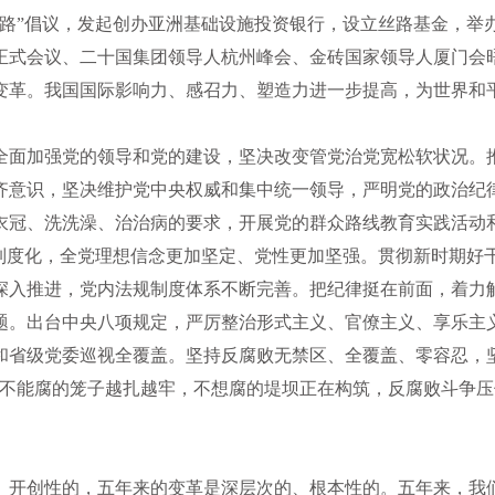
路”倡议，发起创办亚洲基础设施投资银行，设立丝路基金，举办
正式会议、二十国集团领导人杭州峰会、金砖国家领导人厦门会
变革。我国国际影响力、感召力、塑造力进一步提高，为世界和
全面加强党的领导和党的建设，坚决改变管党治党宽松软状况。
齐意识，坚决维护党中央权威和集中统一领导，严明党的政治纪
衣冠、洗洗澡、治治病的要求，开展党的群众路线教育实践活动和
化制度化，全党理想信念更加坚定、党性更加坚强。贯彻新时期好
深入推进，党内法规制度体系不断完善。把纪律挺在前面，着力
题。出台中央八项规定，严厉整治形式主义、官僚主义、享乐主
省级党委巡视全覆盖。坚持反腐败无禁区、全覆盖、零容忍，坚定
，不能腐的笼子越扎越牢，不想腐的堤坝正在构筑，反腐败斗争
、开创性的，五年来的变革是深层次的、根本性的。五年来，我