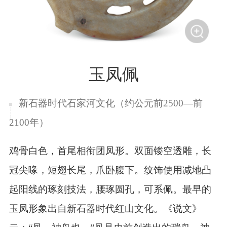
玉凤佩
新石器时代石家河文化（约公元前2500—前
2100年）
鸡骨白色，首尾相衔团凤形。双面镂空透雕，长
冠尖
喙，短翅长尾，爪卧腹下。纹饰使用减地凸
起阳线的琢刻技
法，腰琢圆孔，可系佩。最早的
玉凤形象出自新石器时代红
山文化。《说文》