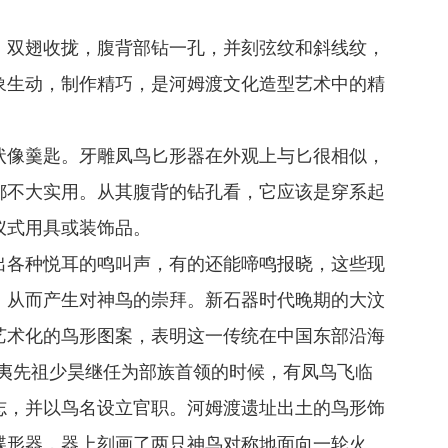
，双翅收拢，腹背部钻一孔，并刻弦纹和斜线纹，
象生动，制作精巧，是河姆渡文化造型艺术中的精
状像羹匙。牙雕凤鸟匕形器在外观上与匕很相似，
都不大实用。从其腹背的钻孔看，它应该是穿系起
仪式用具或装饰品。
出各种悦耳的鸣叫声，有的还能啼鸣报晓，这些现
，从而产生对神鸟的崇拜。新石器时代晚期的大汶
艺术化的鸟形图案，表明这一传统在中国东部沿海
东夷先祖少昊继任为部族首领的时候，有凤鸟飞临
志，并以鸟名设立官职。河姆渡遗址出土的鸟形饰
蝶形器，器上刻画了两只神鸟对称地面向一轮火