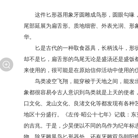
这件匕形器用象牙圆雕成鸟形，圆眼勾喙
尾部延展为扁舌形。质地细密、外表光润、形
华。
匕是古代的一种取食器具，长柄浅斗，形
却不是匕，扁舌形的鸟尾无论是盛汤还是盛饭
来使用的，很可能是在原始信仰活动中使用的
鸟类凌空飞翔，能穿梭于天地之间，能发
象都很容易令古人意识到鸟类就是上天的使者
口文化、龙山文化、良渚文化等都发现有各种
地区十分盛行。《左传·昭公十七年》记载：
的吉兆。于是，少昊便以不同的鸟作为纪年标
物，除牙雕凤鸟匕形器外，还有牙雕双鸟朝阳