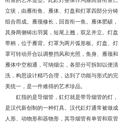
衔鱼的艺术造型。此釭灯整体作鸿雁回首衔鱼伫
立状，由雁衔鱼、雁体、灯盘和灯罩四部分分铸
组合而成。雁颈修长，回首衔一鱼。雁体肥硕，
其身两侧铸出羽翼，短尾上翘，双足并立。灯盘
带柄，位于雁背。灯罩为两片弧形板。灯盘、灯
罩可转动开合以调整挡风和光照，鱼身、雁颈和
雁体中空相通，可纳烟尘，各部分可拆卸以便清
洗，构思设计精巧合理，达到了功能与形式的完
美统一，是一件难得的艺术珍品。
釭指的是导烟管，釭灯就是带导烟管的灯，
是汉代新创制的一种灯具。汉代釭灯通常被做成
人形、动物形和器物形，其导烟管有单管和双管