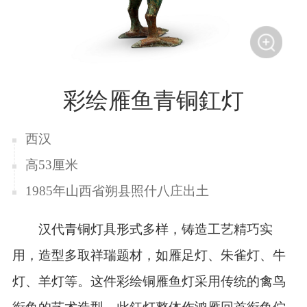
彩绘雁鱼青铜釭灯
西汉
高53厘米
1985年山西省朔县照什八庄出土
汉代青铜灯具形式多样，铸造工艺精巧实
用，造型多取祥瑞题材，如雁足灯、朱雀灯、牛
灯、羊灯等。这件彩绘铜雁鱼灯采用传统的禽鸟