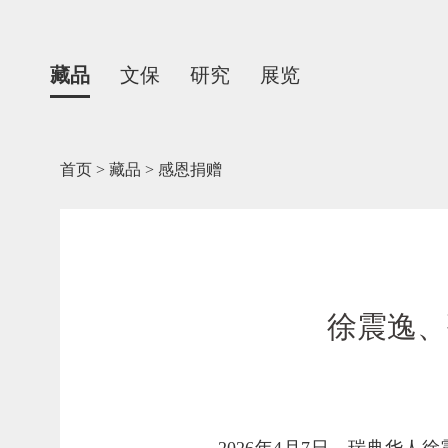
藏品
文保
研究
展览
首页
>
藏品
>
感恩捐赠
徐震逸、
2026年4月7日，瑞典华