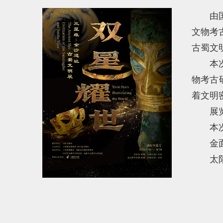
由
文物考
古蜀文
本
物考古
着文明
展
本
金
太