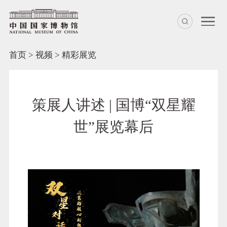
首页
>
视频
>
精彩展览
策展人讲述 | 国博“双星耀
世”展览幕后