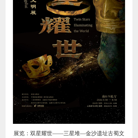
展览：双星耀世——三星堆—金沙遗址古蜀文