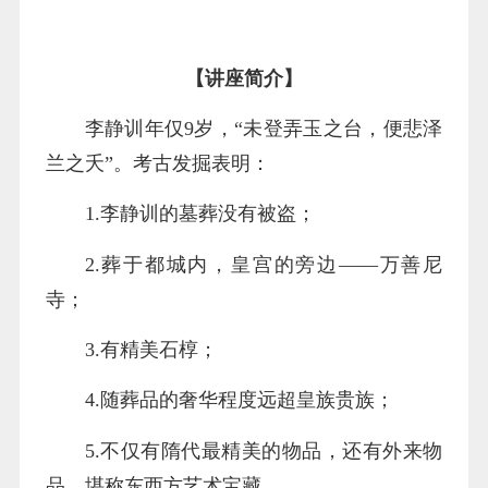
【讲座简介】
李静训年仅9岁，“未登弄玉之台，便悲泽
兰之夭”。考古发掘表明：
1.李静训的墓葬没有被盗；
2.葬于都城内，皇宫的旁边——万善尼
寺；
3.有精美石椁；
4.随葬品的奢华程度远超皇族贵族；
5.不仅有隋代最精美的物品，还有外来物
品，堪称东西方艺术宝藏。