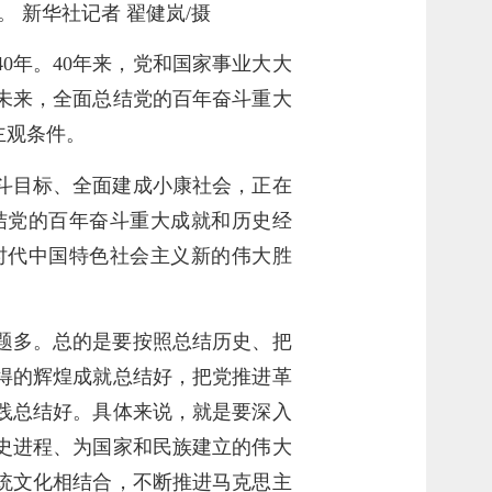
。 新华社记者 翟健岚/摄
0年。40年来，党和国家事业大大
未来，全面总结党的百年奋斗重大
主观条件。
斗目标、全面建成小康社会，正在
结党的百年奋斗重大成就和历史经
时代中国特色社会主义新的伟大胜
题多。总的是要按照总结历史、把
得的辉煌成就总结好，把党推进革
践总结好。具体来说，就是要深入
史进程、为国家和民族建立的伟大
统文化相结合，不断推进马克思主