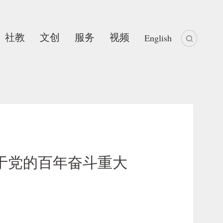
社教
文创
服务
视频
English
于党的百年奋斗重大
》