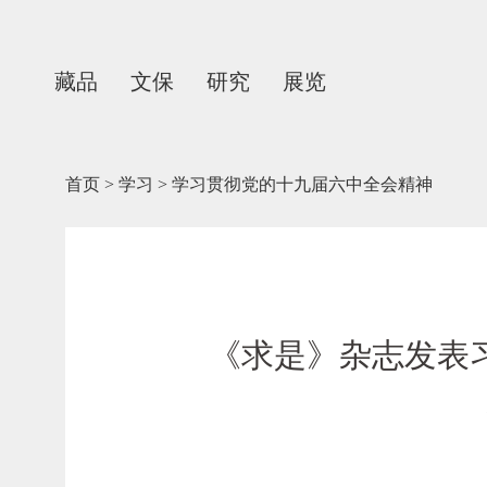
藏品
文保
研究
展览
首页
>
学习
>
学习贯彻党的十九届六中全会精神
《求是》杂志发表