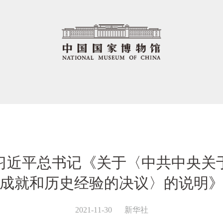
习近平总书记《关于〈中共中央关
成就和历史经验的决议〉的说明
2021-11-30
新华社