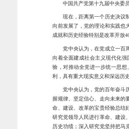
中国共产党第十九届中央委员会
现在，距离第一个历史决议制
向前发展了，党的理论和实践也
成就和历史经验特别是改革开放4
党中央认为，在党成立一百
向着全面建成社会主义现代化强
验，对推动全党进一步统一思想
利，具有重大现实意义和深远历
党中央认为，党的百年奋斗
握规律、坚定信心、走向未来的
命、建设、改革的宝贵经验总结
研究党领导人民进行革命、建设
历史功绩；深入研究党坚持把马