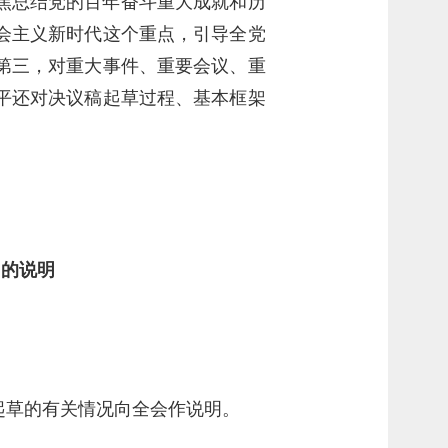
焦总结党的百年奋斗重大成就和历
会主义新时代这个重点，引导全党
第三，对重大事件、重要会议、重
平还对决议稿起草过程、基本框架
》的说明
起草的有关情况向全会作说明。