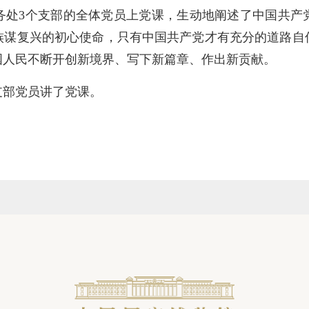
务处3个支部的全体党员上党课，生动地阐述了中国共产
族谋复兴的初心使命，只有中国共产党才有充分的道路自
国人民不断开创新境界、写下新篇章、作出新贡献。
支部党员讲了党课。