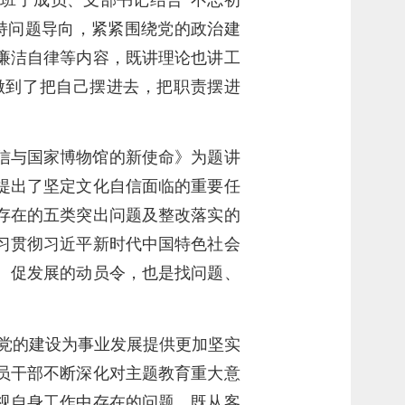
持问题导向，紧紧围绕党的政治建
廉洁自律等内容，既讲理论也讲工
做到了把自己摆进去，把职责摆进
信与国家博物馆的新使命》为题讲
提出了坚定文化自信面临的重要任
存在的五类突出问题及整改落实的
习贯彻习近平新时代中国特色社会
、促发展的动员令，也是找问题、
动党的建设为事业发展提供更加坚实
员干部不断深化对主题教育重大意
视自身工作中存在的问题，既从客