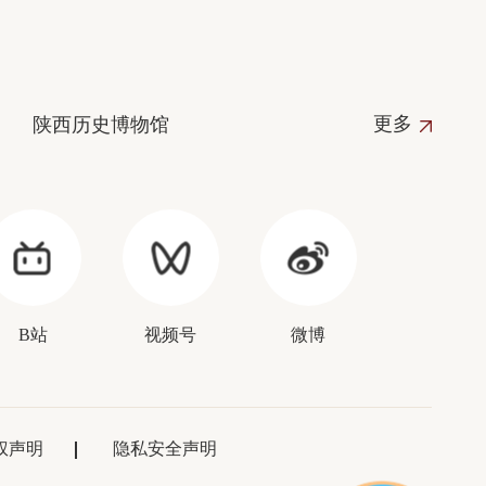
更多
陕西历史博物馆
B站
视频号
微博
权声明
隐私安全声明