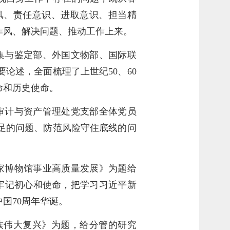
风、责任意识、进取意识、担当精
作风、解决问题、推动工作上来。
集与鉴定部、外国文物部、国际联
论述，全面梳理了上世纪50、60
命和历史使命。
审计与资产管理处党支部全体党员
足的问题、防范风险守住底线的问
家博物馆事业高质量发展》为题给
牢记初心和使命，把学习习近平新
国70周年华诞。
族伟大复兴》为题，给分管的研究