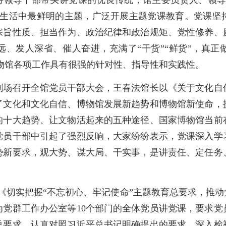
治生活中最鲜明的主题，广泛开展主题党课教育。党课坚
宗旨性质、担当作为、政治纪律和政治规矩、党性修养、
远、发人深省、催人奋进，充满了“干货”“鲜货”，真正
物馆各项工作具有很强的针对性、指导性和实践性。
博剧场召开全馆党员干部大会，王春法馆长以《关于文化自
了文化和文化自信、博物馆发展新趋势和博物馆新使命，
的十大趋势、让文物活起来的五种途径、国家博物馆当前
党员干部中引起了强烈反响，大家纷纷表示，党课深入学
势新要求，观大势、谋大局、干实事，是讲责任、定任务
以《切实把握“不忘初心、牢记使命”主题教育总要求，推
为党群工作办公室等10个部门的全体党员讲党课，要求党
总要求，认真对照习近平总书记明确提出的要求，深入检