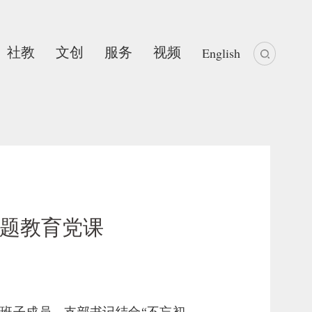
社教
文创
服务
视频
English
主题教育党课
班子成员、支部书记结合“不忘初