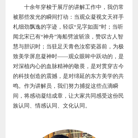
十余年穿梭于展厅的讲解工作中，我仍常
被那些发光的瞬间打动：当观众凝视文天祥手
札细劲飘逸的字迹，轻叹“见字如面”时；当听
闻北宋已有“神舟”海船劈波斩浪，赞叹古人智
慧与胆识时；当驻足天青色汝窑瓷器前，为极
致美学屏息凝神时——观众眼眸中跃动的，是
对深植内心的血脉精神的敬畏，是对贯穿古今
的科技创造的震撼，是对绵延的东方美学的共
鸣。作为讲解员，我们努力捕捉这些点滴瞬
间，将感动凝结成章，让大家共同感受这份民
族认同、情感认同、文化认同。