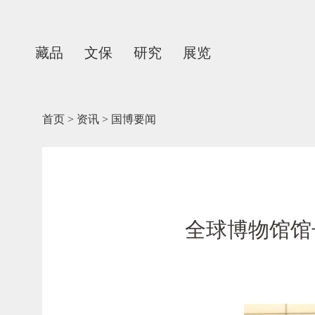
藏品
文保
研究
展览
首页
>
资讯
>
国博要闻
全球博物馆馆