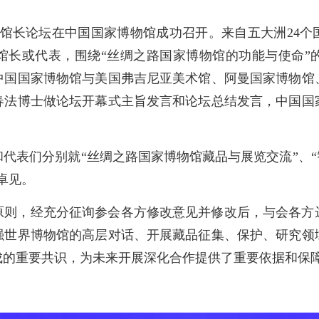
物馆馆长论坛在中国国家博物馆成功召开。来自五大洲24个
馆馆长或代表，围绕“丝绸之路国家博物馆的功能与使命”
中国国家博物馆与美国弗吉尼亚美术馆、阿曼国家博物馆
春法博士做论坛开幕式主旨发言和论坛总结发言，中国国
宾和代表们分别就“丝绸之路国家博物馆藏品与展览交流”、
卓见。
原则，经充分征询参会各方修改意见并修改后，与会各方
强世界博物馆的高层对话、开展藏品征集、保护、研究领
成的重要共识，为未来开展深化合作提供了重要依据和保