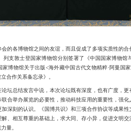
参会的各博物馆之间的友谊，而且促成了多项实质性的合
、列支敦士登国家博物馆分别签署了《中国国家博物馆
国家博物馆关于出版<海外藏中国古代文物精粹·阿曼国家
建立合作关系备忘录》。
在论坛总结发言中说，本次论坛既有深度，也有广度，更
步联合举办展览的必要性，推动科技应用的重要性，强化
更加深刻的认识。《国博共识》和三项合作协议等成果性
理解、相互尊重的基础上，求大同、存小异，促进文明交
献力量。