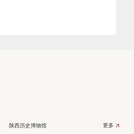
更多
陕西历史博物馆