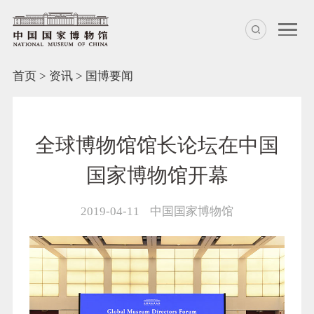
首页
>
资讯
>
国博要闻
全球博物馆馆长论坛在中国
国家博物馆开幕
2019-04-11
中国国家博物馆