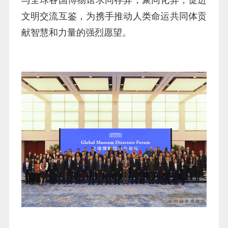
与全球各国博物馆求同存异，聚同化异，促进
文明交流互鉴，为携手推动人类命运共同体贡
献智慧和力量的强烈愿望。