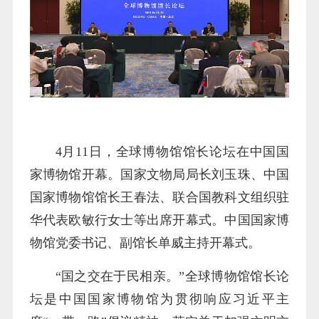
4月11日，全球博物馆馆长论坛在中国国
家博物馆开幕。国家文物局局长刘玉珠、中国
国家博物馆馆长王春法、联合国教科文组织驻
华代表欧敏行女士等出席开幕式。中国国家博
物馆党委书记、副馆长单威主持开幕式。
“国之交在于民相亲。”全球博物馆馆长论
坛是中国国家博物馆为贯彻响应习近平主