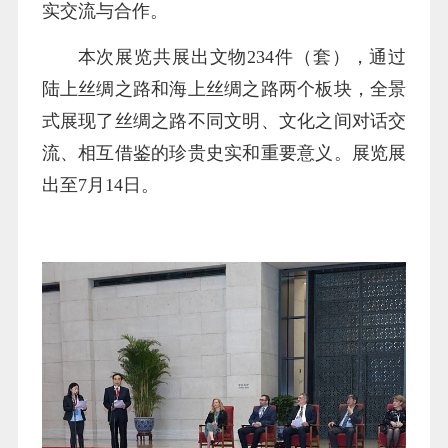
实交流与合作。
本次展览共展出文物234件（套），通过
陆上丝绸之路和海上丝绸之路两个板块，全景
式展现了丝绸之路不同文明、文化之间对话交
流、相互借鉴的珍贵史实和重要意义。展览展
出至7月14日。