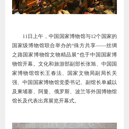
11日上午，中国国家博物馆与12个国家的
国家级博物馆联合举办的“殊方共享——丝绸
之路国家博物馆文物精品展”也于中国国家博
物馆开幕。文化和旅游部副部长张旭、中国国
家博物馆馆长王春法、国家文物局副局长关
强、中国国家博物馆党委书记、副馆长单威以
及柬埔寨、阿曼、俄罗斯、波兰等外国博物馆
馆长及代表出席展览开幕式。