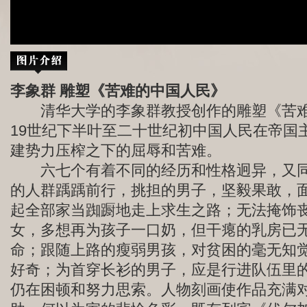
李象群 雕塑《苦难的中国人民》
清华大学的李象群教授创作的雕塑《苦难
19世纪下半叶至二十世纪初中国人民在帝国
建势力压榨之下的屈辱和苦难。
六七个有着不同的经历和性格迥异，又同
的人群踽踽前行，挑担的男子，坚毅果敢，
起全部家当踟蹰地走上求生之路；无法掩饰
女，多想再为孩子一口奶，但干瘪的乳房已
命；跟随上路的瘦弱男孩，对贫困的毫无知
好奇；为首穿长衫的男子，应是行进队伍里
仍在困顿和努力思索。人物刻画使作品充满