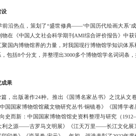
建设
前沿热点，策划了“盛世修典——‘中国历代绘画大系’
物在《中国人文社会科学期刊AMI综合评价报告》中获
汇聚国内博物馆界的力量，对我国现行博物馆学知识体系
，包括8个分支，并整理出3000多个博物馆学名词词条
究成果
82篇，出版著作24种。推出《国博名家丛书》之沈从文
《中国国家博物馆馆藏文物研究丛书·铜镜卷》《国博学者丛
向史而新：中国国家博物馆馆史资料整理与研究（1912—
大利之源——古罗马文明展》《江天万里——长江文化展
玺印卷》《瓷器卷·宋元》。年初，评选表彰了2022年