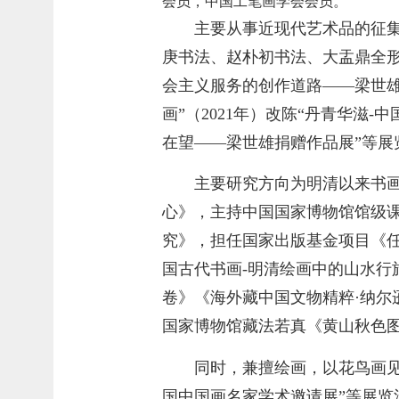
会员，中国工笔画学会会员。
主要从事近现代艺术品的征
庚书法、赵朴初书法、大盂鼎全
会主义服务的创作道路——梁世雄
画”（2021年）改陈“丹青华滋-
在望——梁世雄捐赠作品展”等展
主要研究方向为明清以来书
心》，主持中国国家博物馆馆级
究》，担任国家出版基金项目《
国古代书画
-明清绘画中的山水行
卷》《海外藏中国文物精粹·纳尔
国家博物馆藏法若真《黄山秋色
同时，兼擅绘画，以花鸟画见
国中国画名家学术邀请展”等展