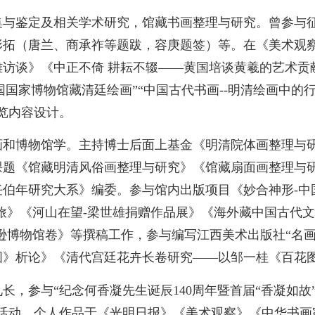
集与鉴定及相关学术研究，馆藏书画整理与研究。曾参与
形拓（唐兰、商承祚等题跋，容庚题签）等。在《美术观
访谈》《中正不倚 耕耘不辍——黄国培谈黄羲的艺术贡
中国国家博物馆藏清廷绘画”“中国古代书画--明清绘画中的
览内容设计。
画和博物馆学。主持博士后面上基金《明清院体画整理与研
课题《馆藏明清风俗画整理与研究》《馆藏扇面画整理与
任伯年研究大系》编委。参与馆内出版项目《妙合神形-中
旅
》《河山在望
-
梁世雄捐赠作品展》《海外藏中国古代文
逊博物馆卷》等撰稿工作，
参与编写江西美术出版社“名画
图》析论》《清代宫廷花卉长卷研究——以邹一桂《百花
长，参与“纪念何香凝先生诞辰140周年暨首届“香凝如故
览活动，个人作品于《光明日报》《美术观察》《中华书画