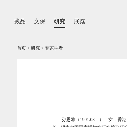
藏品
文保
研究
展览
首页
>
研究
>
专家学者
孙思雅（1
991
.08—），女，