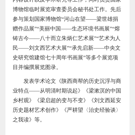
博物馆临时展览审查委员会秘书处工作。
先后
参与
策划国家博物馆“河山在望
——梁世雄捐
赠作品展
”
“
美丽中国
——生态环境书画展”“
熔
铸古今
——八十而立朱炳仁艺术展”“
艺术为人
民
——刘文西艺术大展”“
承先
启新——中央文
史研究馆建馆七十周年书画展”
等多个展览
项
目
并
编撰展览
图录
。
发表
学术论文
《陕西商帮
的历史沉浮与商
业特点——从明清时期说起
》
《
梁漱溟
的中国
乡村
观
》《
梁启超
的变与不变》《
刘文西
延安
历史题材艺术创作》《
严耕望〈治史
经验谈
〉
之
我读》
等
。