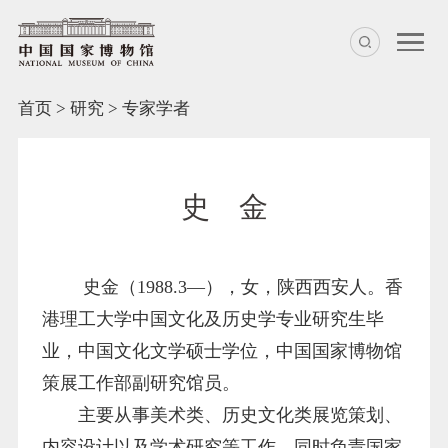
首页
>
研究
>
专家学者
史 金
史
金（
1988.3—
）
，
女，陕西西安人。
香
港理工大学
中国文化
及
历史学
专业研究生
毕
业
，中国
文化文学硕士学位，中国国家博物馆
策展工作部
副研究馆员
。
主要从事
美术类、历史文化类展览策划、
内容设计
以及
学术研究等工作
，同时
负责国家