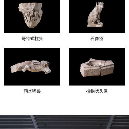
单，并于1991年被联合国教科文组织列入《世界遗产
名录》。
此次展览，精选了四件巴黎圣母院的石质文物，
哥特式柱头
石像怪
借助雕塑模型，运用增强现实技术，
将实体与数字技
术融合，为观众呈现一场视觉盛宴
。展览从2019年圣
母院的意外失火开始，回溯至1163年的遥远岁月，以
巴黎圣母院的重要历史时刻为线索，带领观众穿越时
空，感受其数百年的变迁与故事，深入了解大教堂修
缮背后的精湛工艺，以及为重建大教堂所展现出的专
滴水嘴兽
植物状头像
业知识，观众可与致力于大教堂保护和复原工作的专
家和工匠“面对面”。