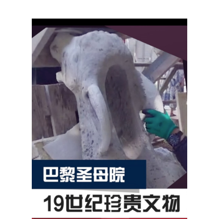
在巴黎圣母院的重建过程中，数字技术发挥了至
关重要的作用，建筑的高精度三维数据资料让复原变
得有章可循。这些数据也帮助这座古老而神秘的殿堂
在展览的虚拟世界中重现，让我们得以身临其境、徜
徉其间。作为
庆祝中法建交60周年暨中法文化旅游年
重点项目
，本次展览
特别展出四件巴黎圣母院珍贵的
雕塑原件
。它们曾高踞城市上空，俯瞰巴黎数世纪变
迁。驻足聆听，或许还会听到它们娓娓道来卡西莫多
的故事。
此刻，在历史与当下、虚拟与现实的交相辉映
中，开启您与巴黎圣母院的故事吧！