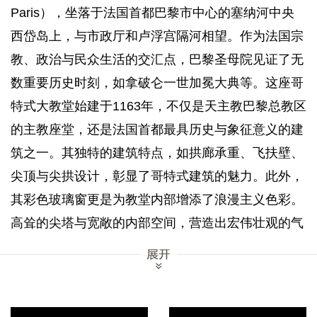
Paris），坐落于法国首都巴黎市中心的塞纳河中央
西岱岛上，与市政厅和卢浮宫隔河相望。作为法国宗
教、政治与民众生活的交汇点，巴黎圣母院见证了无
数重要历史时刻，如拿破仑一世加冕大典等。这座哥
特式大教堂始建于1163年，不仅是天主教巴黎总教区
的主教座堂，还是法国首都最具历史与象征意义的建
筑之一。其独特的建筑特点，如拱廊承重、飞扶壁、
尖顶与尖拱设计，彰显了哥特式建筑的魅力。此外，
其彩色玻璃窗更是为教堂内部增添了浪漫主义色彩。
高耸的尖塔与宽敞的内部空间，营造出宏伟壮观的气
势与一份神秘感，同时也闪烁着建筑师的智慧之光。
除了建筑艺术，巴黎圣母院的雕塑、绘画及内部珍藏
的艺术品也拥有极高的历史文化价值。因此，它于
1862年被法国历史古迹委员会列入法国遗产纪念碑清