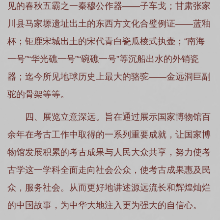
见的春秋五霸之一秦穆公作器——子车戈；甘肃张家
川县马家塬遗址出土的东西方文化合璧例证——蓝釉
杯；钜鹿宋城出土的宋代青白瓷瓜棱式执壶；“南海
一号”“华光礁一号”“碗礁一号”等沉船出水的外销瓷
器；迄今所见地球历史上最大的骆驼——金远洞巨副
驼的骨架等等。
四、展览立意深远。旨在通过展示国家博物馆百
余年在考古工作中取得的一系列重要成就，让国家博
物馆发展积累的考古成果与人民大众共享，努力使考
古学这一学科全面走向社会公众，使考古成果惠及民
众，服务社会。从而更好地讲述源远流长和辉煌灿烂
的中国故事，为中华大地注入更为强大的自信心。