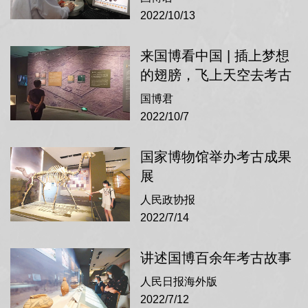
2022/10/13
重大工程，探索反映东西方文化交流互鉴、古
代丝绸之路形成与变迁的代表性物证。先后开
来国博看中国 | 插上梦想
展了新疆乌什吐尔、玉孜干遗址的考古工作，
的翅膀，飞上天空去考古
为实证中华文明多元一体、交流互鉴增加了新
国博君
2022/10/7
的实物证据。
国家博物馆举办考古成果
展
人民政协报
2022/7/14
讲述国博百余年考古故事
人民日报海外版
2022/7/12