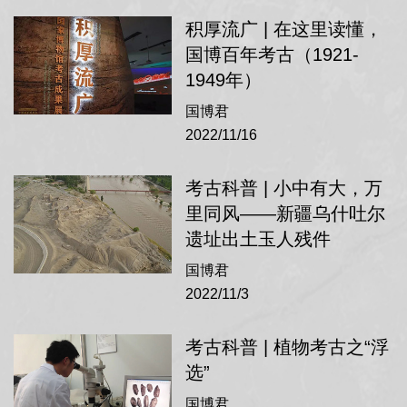
服务国家重大战略，组织实施三峡文物保护，
积厚流广 | 在这里读懂，
国博百年考古（1921-
努力从陆地、海洋和空间不同维度找寻中华灿
1949年）
烂历史文化的物质遗存，探索中华文明的发展
国博君
脉络。
2022/11/16
党的十八大以来，中国特色社会主义进入
考古科普 | 小中有大，万
新时代，中国国家博物馆紧跟时代要求，重塑
里同风——新疆乌什吐尔
工作格局，优化组织机构，在原综合考古部基
遗址出土玉人残件
础上成立考古院，明确主要工作任务是服务国
国博君
2022/11/3
家事业发展全局，参与开展雄安新区考古调
查、发掘工作，在巩固做好传统优势考古项目
考古科普 | 植物考古之“浮
的基础上，逐渐向西北地区和边疆民族地区倾
选”
斜，重点围绕“一带一路”建设和中华文明起源等
国博君