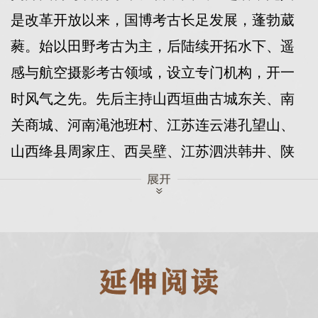
是改革开放以来，国博考古长足发展，蓬勃葳
蕤。始以田野考古为主，后陆续开拓水下、遥
感与航空摄影考古领域，设立专门机构，开一
时风气之先。先后主持山西垣曲古城东关、南
关商城、河南渑池班村、江苏连云港孔望山、
山西绛县周家庄、西吴壁、江苏泗洪韩井、陕
西宝鸡吴山、河北康保兴隆等遗址田野考古工
作；组织开展广东南海一号沉船遗址调查、福
建平潭碗礁一号清代沉船遗址和大练岛元代沉
船遗址发掘及全国沿海水下文物普查等水下考
古工作；开拓实施河南洛阳汉魏故城、内蒙古
赤峰古城址等区域的航空考古调查工作。积极