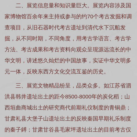
二、展览信息量和知识量巨大。展览内容涉及国
家博物馆百余年来主持或参与的约70个考古发掘和调
查项目，从旧石器时代考古遗址到清代水下沉船发
掘，从不同时期，不同角度，用考古学语言、考古学
方法、考古成果和考古资料向观众呈现源远流长的中
华文明，讲述悠久灿烂的中国故事，实证中华文明多
元一体，反映东西方文化交流互鉴的历史。
三、展览文物精品纷呈，品类众多。如江苏省泗
洪县韩井遗址出土的距今8500-8000年的炭化稻；山
西垣曲商城出土的研究商代前期礼仪制度的青铜鼎；
甘肃礼县大堡子山遗址出土的反映秦国早期礼乐制度
的秦子鎛；甘肃甘谷县毛家坪遗址出土的目前考古仅