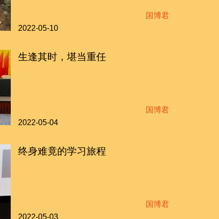
国博君
2022-05-10
生逢其时，堪当重任
国博君
2022-05-04
终身难竟的学习旅程
国博君
2022-05-03