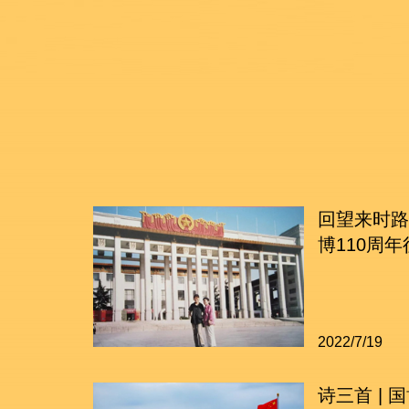
回望来时路
博110周年
2022/7/19
诗三首 | 