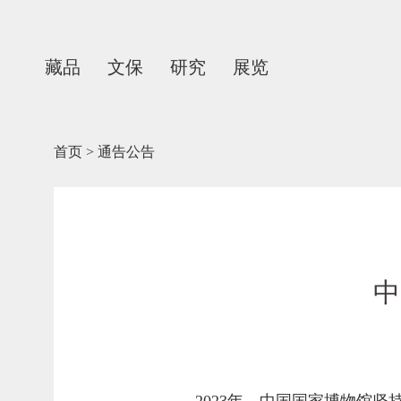
藏品
文保
研究
展览
首页
>
通告公告
中
2023年，中国国家博物馆