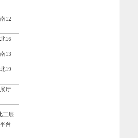
南
12
北
16
南
13
北
19
展厅
北三层
平台