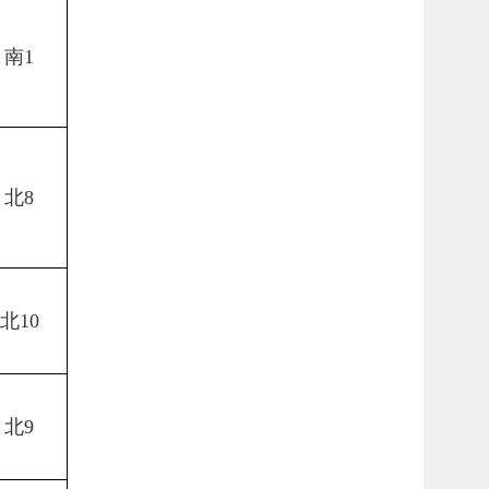
南
1
北
8
北
10
北
9