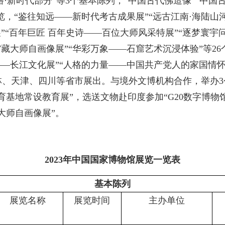
路·新时代部分”等3个基本陈列，“中国古代佛造像”“中国
展览，“鉴往知远——新时代考古成果展”“远古江南·海陆山
”“百年巨匠 百年史诗——百位大师风采特展”“逐梦寰宇
馆藏大师自画像展”“华彩万象——石窟艺术沉浸体验”等2
——长江文化展”“人格的力量——中国共产党人的家国情怀
林、天津、四川等省市展出。与境外文博机构合作，举办3
育基地常设教育展”，选送文物赴印度参加“G20数字博物
大师自画像展”。
2023年中国国家博物馆展览一览表
基本陈列
展览名称
展览时间
主办单位