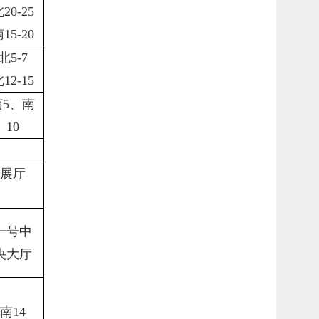
北
20-25
南
15-20
北
5-7
北
12-15
南
5、南
10
展厅
一号中
央大厅
南
14