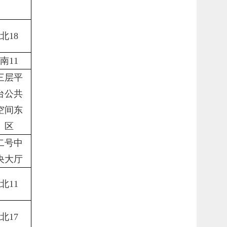
北
18
南
11
三层平
台公共
空间东
区
二号中
央大厅
北
11
北
17