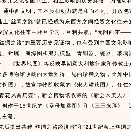
示多元文化交融共生、相互影响的历史脉络，为推动
、汇通中西文明，其本质和动力就是和而不同、开放包
陆上“丝绸之路”就已经成为东西方之间经贸文化往来
经贸文化往来中相互学习，互利共赢。“无问西东——
“丝绸之路”的重要历史见证物，也有受到中国文化影
盘、针碗、航海图和船只模型；青铜器、瓷器、玻璃
南》、《世界地图》等反映早期意大利旅行家和传教士
众多博物馆收藏的大量难得一见的珍稀文物，比如中
饮饲图》，故宫博物院收藏的《宋人耕获图》、任仁
窑青花凤首扁壶”，新会博物馆收藏的《新会木美人》
、创作于15世纪的《圣母加冕图》和《三王来拜》。
史主流。
书记先后提出共建“丝绸之路经济带”和“21世纪海上丝