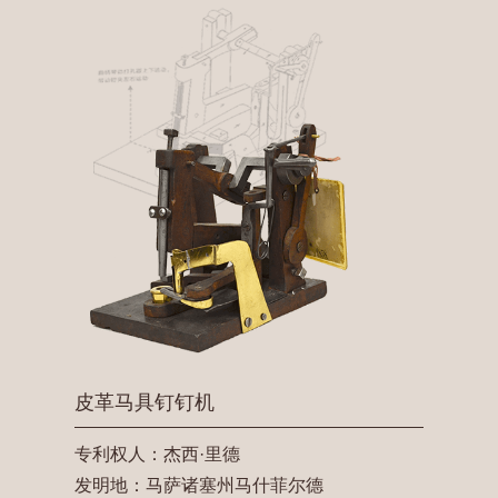
皮革马具钉钉机
专利权人：杰西·里德
发明地：马萨诸塞州马什菲尔德